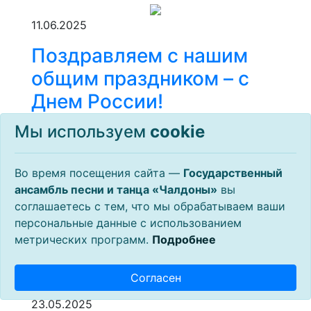
11.06.2025
Поздравляем с нашим
общим праздником – с
Днем России!
Мы используем
сookie
Подробнее
28.05.2025
Во время посещения сайта —
Государственный
ансамбль песни и танца «Чалдоны»
вы
«Чалдоны» поздравили
соглашаетесь с тем, что мы обрабатываем ваши
пограничников и
персональные данные с использованием
ветеранов службы
метрических программ.
Подробнее
Подробнее
Согласен
23.05.2025