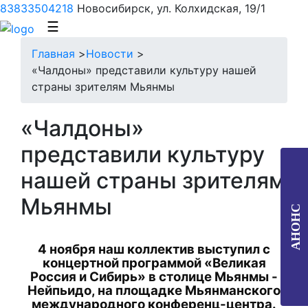
83833504218
Новосибирск, ул. Колхидская, 19/1
☰
Главная
>
Новости
>
«Чалдоны» представили культуру нашей
страны зрителям Мьянмы
«Чалдоны»
представили культуру
нашей страны зрителям
Мьянмы
АНОНС
4 ноября наш коллектив выступил с
концертной программой «Великая
Россия и Сибирь»
в столице Мьянмы -
Нейпьидо, на площадке Мьянманского
международного конференц-центра.