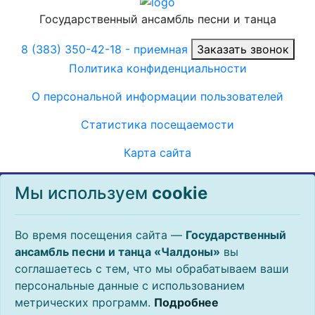
Государственный ансамбль песни и танца
8 (383) 350-42-18
- приемная
Заказать звонок
Политика конфиденциальности
О персональной информации пользователей
Статистика посещаемости
Карта сайта
Во время посещения данного сайта, государственное
Мы используем
сookie
автономное учреждение культуры Новосибирской
области «Государственный ансамбль песни и танца
«Чалдоны» может использовать общеотраслевую
Во время посещения сайта —
Государственный
технологию, называемую cookie. Файлы cookie
ансамбль песни и танца «Чалдоны»
вы
представляют собой небольшие фрагменты данных,
соглашаетесь с тем, что мы обрабатываем ваши
которые временно сохраняются на вашем компьютере
персональные данные с использованием
или мобильном устройстве, и обеспечивают более
метрических программ.
Подробнее