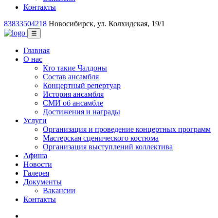
Контакты
83833504218
Новосибирск, ул. Колхидская, 19/1
☰
Главная
О нас
Кто такие Чалдоны
Состав ансамбля
Концертный репертуар
История ансамбля
СМИ об ансамбле
Достижения и награды
Услуги
Организация и проведение концертных программ
Мастерская сценического костюма
Организация выступлений коллектива
Афиша
Новости
Галерея
Документы
Вакансии
Контакты