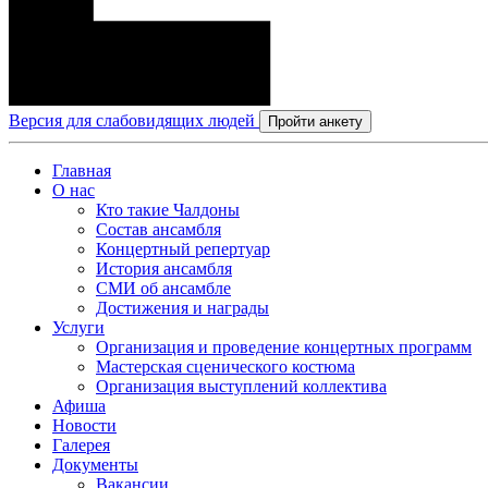
Версия для слабовидящих людей
Пройти анкету
Главная
О нас
Кто такие Чалдоны
Состав ансамбля
Концертный репертуар
История ансамбля
СМИ об ансамбле
Достижения и награды
Услуги
Организация и проведение концертных программ
Мастерская сценического костюма
Организация выступлений коллектива
Афиша
Новости
Галерея
Документы
Вакансии