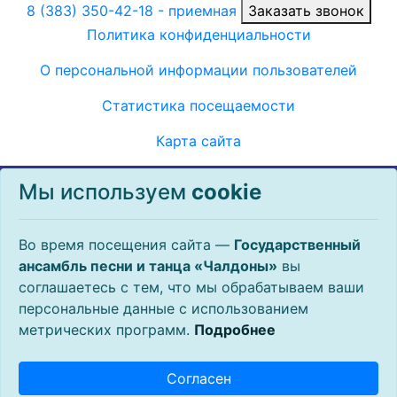
8 (383) 350-42-18
- приемная
Заказать звонок
Политика конфиденциальности
О персональной информации пользователей
Статистика посещаемости
Карта сайта
Во время посещения данного сайта, государственное
Мы используем
сookie
автономное учреждение культуры Новосибирской
области «Государственный ансамбль песни и танца
«Чалдоны» может использовать общеотраслевую
Во время посещения сайта —
Государственный
технологию, называемую cookie. Файлы cookie
ансамбль песни и танца «Чалдоны»
вы
представляют собой небольшие фрагменты данных,
соглашаетесь с тем, что мы обрабатываем ваши
которые временно сохраняются на вашем компьютере
персональные данные с использованием
или мобильном устройстве, и обеспечивают более
метрических программ.
Подробнее
эффективную работу сайта. Продолжая просматривать
данный сайт, Вы соглашаетесь с использованием
Согласен
файлов cookie и принимаете
условия
.