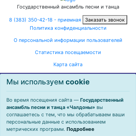
Государственный ансамбль песни и танца
8 (383) 350-42-18
- приемная
Заказать звонок
Политика конфиденциальности
О персональной информации пользователей
Статистика посещаемости
Карта сайта
Во время посещения данного сайта, государственное
Мы используем
сookie
автономное учреждение культуры Новосибирской
области «Государственный ансамбль песни и танца
«Чалдоны» может использовать общеотраслевую
Во время посещения сайта —
Государственный
технологию, называемую cookie. Файлы cookie
ансамбль песни и танца «Чалдоны»
вы
представляют собой небольшие фрагменты данных,
соглашаетесь с тем, что мы обрабатываем ваши
которые временно сохраняются на вашем компьютере
персональные данные с использованием
или мобильном устройстве, и обеспечивают более
метрических программ.
Подробнее
эффективную работу сайта. Продолжая просматривать