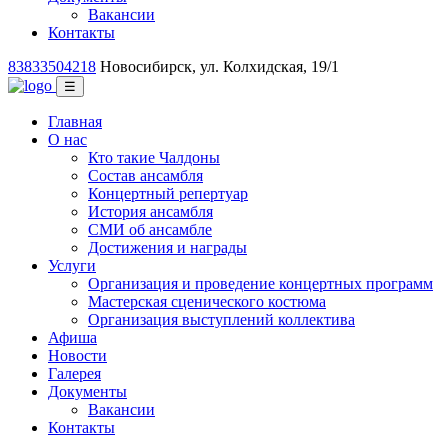
Вакансии
Контакты
83833504218
Новосибирск, ул. Колхидская, 19/1
☰
Главная
О нас
Кто такие Чалдоны
Состав ансамбля
Концертный репертуар
История ансамбля
СМИ об ансамбле
Достижения и награды
Услуги
Организация и проведение концертных программ
Мастерская сценического костюма
Организация выступлений коллектива
Афиша
Новости
Галерея
Документы
Вакансии
Контакты