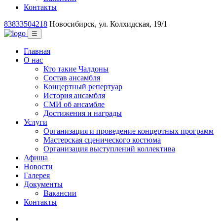
Контакты
83833504218
Новосибирск, ул. Колхидская, 19/1
☰
Главная
О нас
Кто такие Чалдоны
Состав ансамбля
Концертный репертуар
История ансамбля
СМИ об ансамбле
Достижения и награды
Услуги
Организация и проведение концертных программ
Мастерская сценического костюма
Организация выступлений коллектива
Афиша
Новости
Галерея
Документы
Вакансии
Контакты