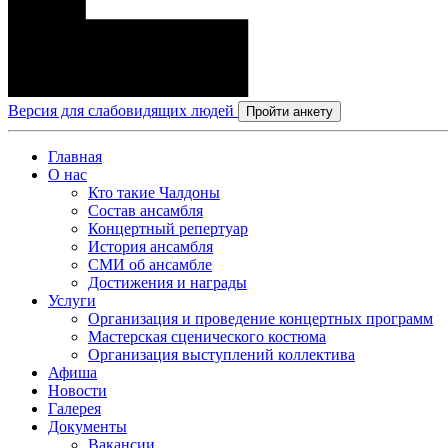
Версия для слабовидящих людей
Пройти анкету
Главная
О нас
Кто такие Чалдоны
Состав ансамбля
Концертный репертуар
История ансамбля
СМИ об ансамбле
Достижения и награды
Услуги
Организация и проведение концертных программ
Мастерская сценического костюма
Организация выступлений коллектива
Афиша
Новости
Галерея
Документы
Вакансии