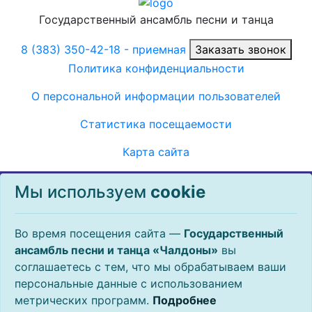
Государственный ансамбль песни и танца
8 (383) 350-42-18
- приемная
Заказать звонок
Политика конфиденциальности
О персональной информации пользователей
Статистика посещаемости
Карта сайта
Во время посещения данного сайта, государственное
Мы используем
сookie
автономное учреждение культуры Новосибирской
области «Государственный ансамбль песни и танца
«Чалдоны» может использовать общеотраслевую
Во время посещения сайта —
Государственный
технологию, называемую cookie. Файлы cookie
ансамбль песни и танца «Чалдоны»
вы
представляют собой небольшие фрагменты данных,
соглашаетесь с тем, что мы обрабатываем ваши
которые временно сохраняются на вашем компьютере
персональные данные с использованием
или мобильном устройстве, и обеспечивают более
метрических программ.
Подробнее