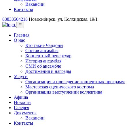
Вакансии
Контакты
83833504218
Новосибирск, ул. Колхидская, 19/1
☰
Главная
О нас
Кто такие Чалдоны
Состав ансамбля
Концертный репертуар
История ансамбля
СМИ об ансамбле
Достижения и награды
Услуги
Организация и проведение концертных программ
Мастерская сценического костюма
Организация выступлений коллектива
Афиша
Новости
Галерея
Документы
Вакансии
Контакты