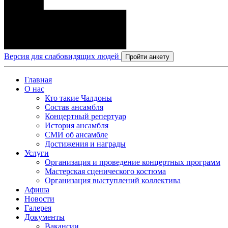
Версия для слабовидящих людей
Пройти анкету
Главная
О нас
Кто такие Чалдоны
Состав ансамбля
Концертный репертуар
История ансамбля
СМИ об ансамбле
Достижения и награды
Услуги
Организация и проведение концертных программ
Мастерская сценического костюма
Организация выступлений коллектива
Афиша
Новости
Галерея
Документы
Вакансии