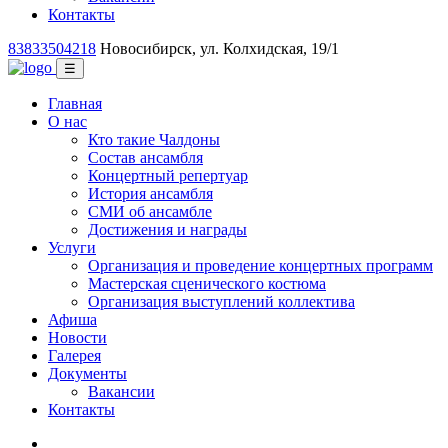
Контакты
83833504218
Новосибирск, ул. Колхидская, 19/1
☰
Главная
О нас
Кто такие Чалдоны
Состав ансамбля
Концертный репертуар
История ансамбля
СМИ об ансамбле
Достижения и награды
Услуги
Организация и проведение концертных программ
Мастерская сценического костюма
Организация выступлений коллектива
Афиша
Новости
Галерея
Документы
Вакансии
Контакты