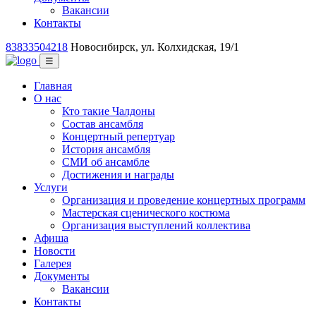
Вакансии
Контакты
83833504218
Новосибирск, ул. Колхидская, 19/1
☰
Главная
О нас
Кто такие Чалдоны
Состав ансамбля
Концертный репертуар
История ансамбля
СМИ об ансамбле
Достижения и награды
Услуги
Организация и проведение концертных программ
Мастерская сценического костюма
Организация выступлений коллектива
Афиша
Новости
Галерея
Документы
Вакансии
Контакты