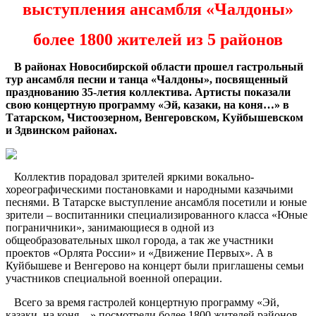
выступления ансамбля «Чалдоны»
более 1800 жителей из 5 районов
В районах Новосибирской области прошел гастрольный
тур ансамбля песни и танца «Чалдоны», посвященный
празднованию 35-летия коллектива. Артисты показали
свою концертную программу «Эй, казаки, на коня…» в
Татарском, Чистоозерном, Венгеровском, Куйбышевском
и Здвинском районах.
Коллектив порадовал зрителей яркими вокально-
хореографическими постановками и народными казачьими
песнями. В Татарске выступление ансамбля посетили и юные
зрители – воспитанники специализированного класса «Юные
пограничники», занимающиеся в одной из
общеобразовательных школ города, а так же участники
проектов «Орлята России» и «Движение Первых». А в
Куйбышеве и Венгерово на концерт были приглашены семьи
участников специальной военной операции.
Всего за время гастролей концертную программу «Эй,
казаки, на коня…» посмотрели более 1800 жителей районов