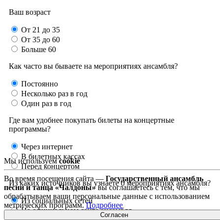
Ваш возраст
От 21 до 35
От 35 до 60
Больше 60
Как часто вы бываете на мероприятиях ансамбля?
Постоянно
Несколько раз в год
Один раз в год
Где вам удобнее покупать билеты на концертные
программы?
Через интернет
В билетных кассах
Мы используем
сookie
Перед концертом
Во время посещения сайта —
Государственный ансамбль
Из каких источников вы узнаете о мероприятиях ансамбля?
песни и танца «Чалдоны»
вы соглашаетесь с тем, что мы
обрабатываем ваши персональные данные с использованием
Из социальных сетей
метрических программ.
Подробнее
На официальном сайте ансамбля
Согласен