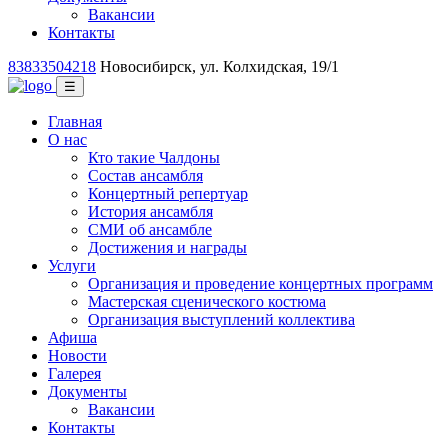
Вакансии
Контакты
83833504218
Новосибирск, ул. Колхидская, 19/1
☰
Главная
О нас
Кто такие Чалдоны
Состав ансамбля
Концертный репертуар
История ансамбля
СМИ об ансамбле
Достижения и награды
Услуги
Организация и проведение концертных программ
Мастерская сценического костюма
Организация выступлений коллектива
Афиша
Новости
Галерея
Документы
Вакансии
Контакты