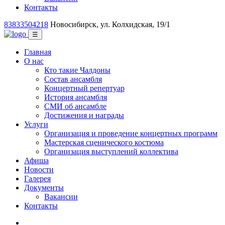
Контакты
83833504218
Новосибирск, ул. Колхидская, 19/1
☰
Главная
О нас
Кто такие Чалдоны
Состав ансамбля
Концертный репертуар
История ансамбля
СМИ об ансамбле
Достижения и награды
Услуги
Организация и проведение концертных программ
Мастерская сценического костюма
Организация выступлений коллектива
Афиша
Новости
Галерея
Документы
Вакансии
Контакты