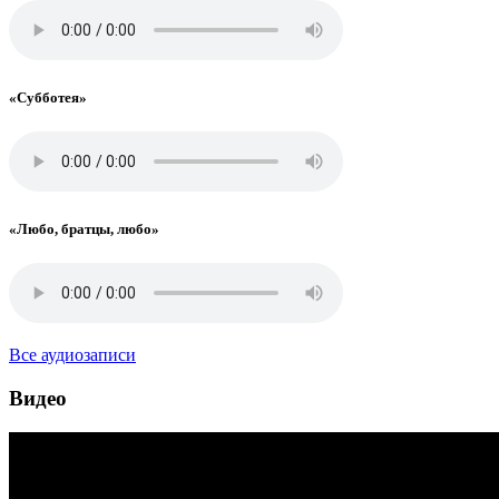
«Cубботея»
«Любо, братцы, любо»
Все аудиозаписи
Видео