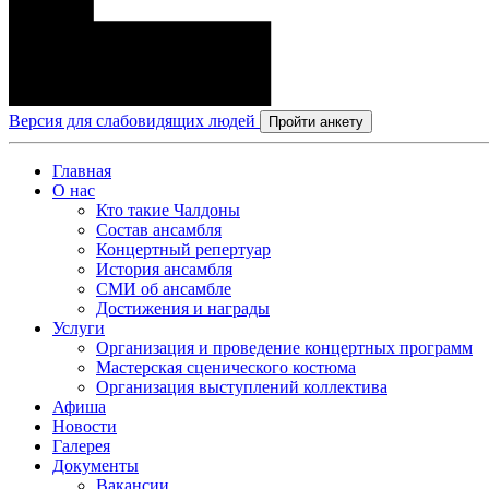
Версия для слабовидящих людей
Пройти анкету
Главная
О нас
Кто такие Чалдоны
Состав ансамбля
Концертный репертуар
История ансамбля
СМИ об ансамбле
Достижения и награды
Услуги
Организация и проведение концертных программ
Мастерская сценического костюма
Организация выступлений коллектива
Афиша
Новости
Галерея
Документы
Вакансии