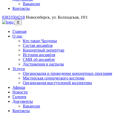
Вакансии
Контакты
83833504218
Новосибирск, ул. Колхидская, 19/1
☰
Главная
О нас
Кто такие Чалдоны
Состав ансамбля
Концертный репертуар
История ансамбля
СМИ об ансамбле
Достижения и награды
Услуги
Организация и проведение концертных программ
Мастерская сценического костюма
Организация выступлений коллектива
Афиша
Новости
Галерея
Документы
Вакансии
Контакты