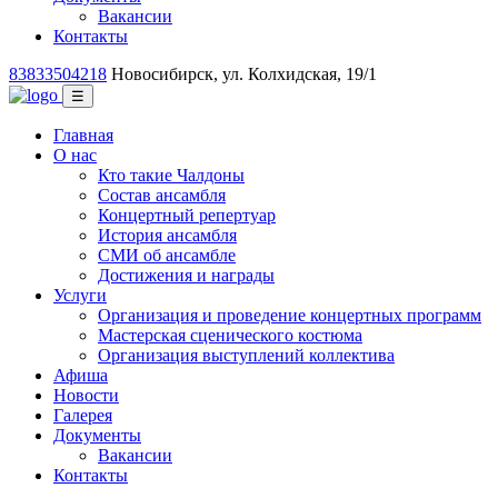
Вакансии
Контакты
83833504218
Новосибирск, ул. Колхидская, 19/1
☰
Главная
О нас
Кто такие Чалдоны
Состав ансамбля
Концертный репертуар
История ансамбля
СМИ об ансамбле
Достижения и награды
Услуги
Организация и проведение концертных программ
Мастерская сценического костюма
Организация выступлений коллектива
Афиша
Новости
Галерея
Документы
Вакансии
Контакты